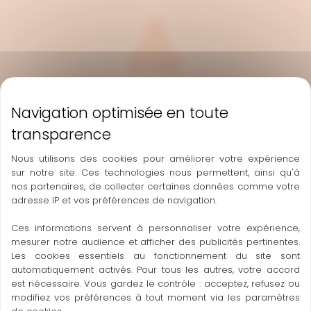
Proposition de solution et devis
Après analyse, nous vous présentons les solutions
adaptées et un devis détaillé, sans engagement de
votre part.
Nous utilisons des cookies pour améliorer votre expérience
sur notre site. Ces technologies nous permettent, ainsi qu'à
nos partenaires, de collecter certaines données comme votre
adresse IP et vos préférences de navigation.
Ces informations servent à personnaliser votre expérience,
mesurer notre audience et afficher des publicités pertinentes.
Les cookies essentiels au fonctionnement du site sont
Réalisation des travaux
automatiquement activés. Pour tous les autres, votre accord
est nécessaire. Vous gardez le contrôle : acceptez, refusez ou
Dès votre accord, nous effectuons les réparations,
modifiez vos préférences à tout moment via les paramètres
installations ou remplacements nécessaires avec