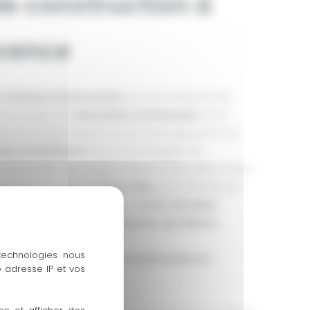
de construction à
vence
e
,
Axtome Construction
est une entreprise de
 les projets de
rénovation
,
d’extension
et de
iliale du Groupe Axtome, nous nous appuyons sur
dans le bâtiment
pour accompagner les
leur projet, qu’il s’agisse d’une construction neuve
e. Basés au cœur du
Pays d’Aix
, nous intervenons
 environnantes telles que
Trets
,
Venelles
,
plus largement dans les
Bouches-du-Rhône
.
 technologies nous
état pour vos travaux de construction et
 adresse IP et vos