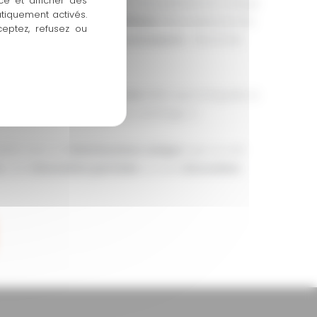
ce et afficher des
truction à Aix-en-Provence, nous prenons en charge
atiquement activés.
 du
terrassement
aux
finitions
. Nous assurons les
ceptez, refusez ou
s œuvre
, ainsi que le
second œuvre
: électricité,
 peinture, menuiseries.
ur les
finitions extérieures
telles que la façade, la
on de terrasses (bois, pierre, carrelage…).
plète avec un
interlocuteur unique
, que ce soit
e
, une
rénovation partielle
ou une
rénovation