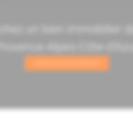
chez un bien immobilier da
Provence-Alpes-Côte-d’Azu
Visitez notre site internet