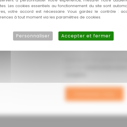
servent à personnaliser votre expérience, mesurer notre audien
En tant qu’entreprise de cons
ntes. Les cookies essentiels au fonctionnement du site sont autom
l’ensemble de votre chantier,
res, votre accord est nécessaire. Vous gardez le contrôle : ac
travaux de
fondations
, le
gro
érences à tout moment via les paramètres de cookies.
plomberie, isolation, cloisons,
Personnaliser
Accepter et fermer
Nous intervenons également s
toiture, le dallage et la créati
Notre force : une gestion com
pour une
construction neuv
complète
.
Contactez-nous