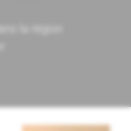
ns la région
r