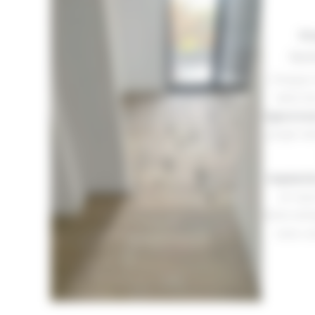
Un
Not
Chaque c
selon le
rigoureus
projet. No
Implanté
un ray
Notre entr
avec un