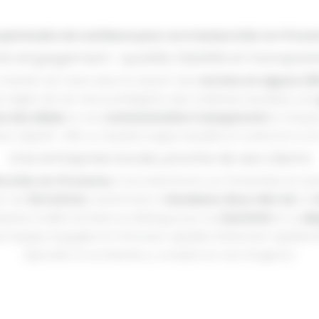
 partenaire de confiance pour vos travaux à Aix-en-Prove
re engagement : qualité, fiabilité et transpar
hantier est mené dans le respect des
normes en vigueur (N
s règles de l’art. Nous privilégions des matériaux durables, une
e des délais
, et une
communication transparente
à chaque
tre objectif : offrir un résultat soigné, durable et conforme à vo
Une entreprise locale, proche de ses clients
s à Aix-en-Provence
, nous intervenons sur l’ensemble du se
on de
30 à 40 km
, notamment à
Gardanne
,
Bouc-Bel-Air
et
C
eprise à taille humaine se distingue par sa
réactivité
et sa
dis
e équipe engagée et à l’écoute, capable d’intervenir rapidem
répondre à vos besoins, y compris en cas d’urgence.