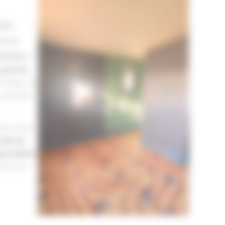
nce
ence
F DTU)
et
gestion
 étape du
s attentes.
cteur dans
abriès
.
ponibilité
,
ent pour