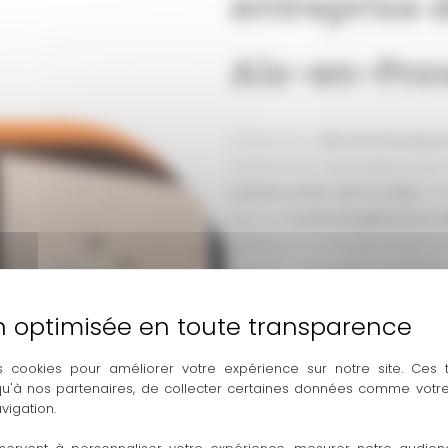
entreprise 
Aix-en-Pro
Implantée à
Aix-en-Provenc
construction spécialisée dans
construction clé en main
. F
plus de
12 ans d’expérience 
particuliers à chaque étape de 
ou d’une rénovation complèt
également dans les communes
Éguilles
,
Rousset
, ainsi que 
s cookies pour améliorer votre expérience sur notre site. Ces
Une expertise tous corps d’
 qu'à nos partenaires, de collecter certaines données comme votre
rénovation
vigation.