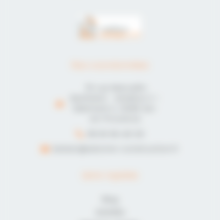
Nos coordonnées
75 rue Marcellin
Berthelot - Antélios II –
Bâtiment E, 13290 Aix-
en-Provence
06 81 55 40 20
belasri@axtome-construction.fr
Liens rapides
Blog
Activités