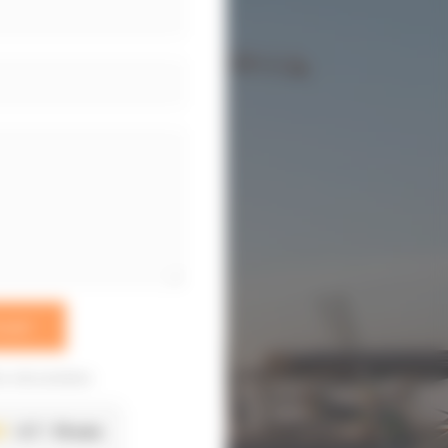
oyer
 sécurisées
4.7
19 avis