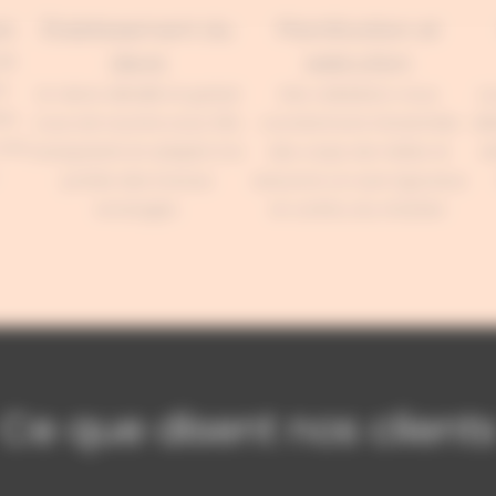
in
Établissement du
Planification et
devis
exécution
de
e
Un devis détaillé et gratuit
Dès validation, nous
Le
tes
vous est soumis sous 24h,
coordonnons l’ensemble
dé
 une
transparent et adapté à la
des corps de métier et
vé
portée des travaux
assurons un suivi rigoureux
envisagés.
et continu du chantier.
Ce que disent nos client