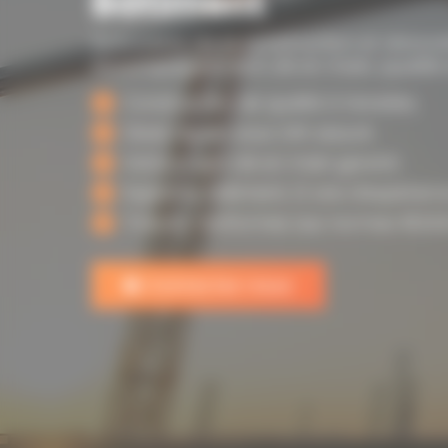
Bâtiment
Spécialiste de la construction et rénova
Accompagnement clé en main, qualité 
Construction de qualité à Venelles.
Devis rapide sous 24h assuré.
Votre projet clé en main garanti.
Expertise bâtiment, 12 ans d’expérienc
Travaux conformes aux normes RE202
Contactez-nous