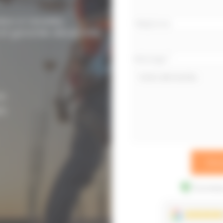
tion à Venelles.
Téléphone
et garantie décennale.
Message
*
e.
0.
Env
Données