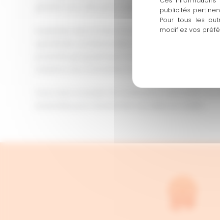
Ces informations 
gratuits sous 24h, parce que la réactivité fait partie 
publicités pertine
Pour tous les aut
modifiez vos préf
Implantés dans le tissu économique aixois, nous co
spécificités architecturales et réglementaires de Ven
proximité géographique nous permet d’intervenir r
solutions aux contraintes locales.
Vous avez un projet de construction, rénovation ou 
ensemble pour transformer vos idées en réalité.