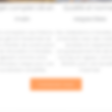
jet complet clé en
Qualité et norm
main
respectées
a conception aux finitions,
Nos réalisations à Venelle
us gérons l’ensemble de
construites avec des mat
e chantier de construction
durables et respecte
de rénovation à Venelles,
scrupuleusement les dern
agissant comme votre
normes en vigueur, com
rlocuteur unique pour une
RE2020, pour une durabil
oordination simplifiée.
maximale.
Contactez-nous