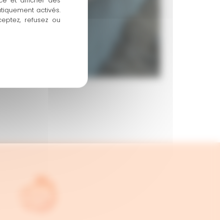
ce et afficher des
atiquement activés.
ceptez, refusez ou