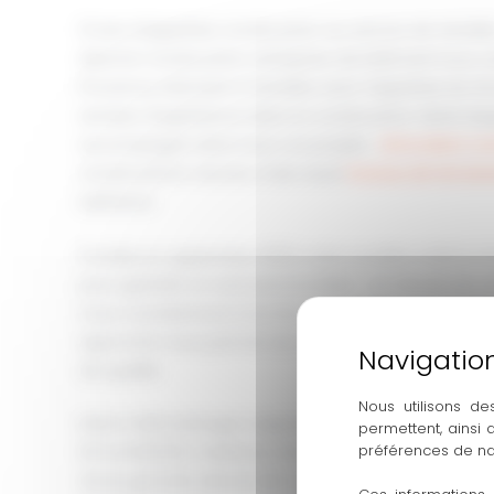
12 ans d’expertise construction au service de Venelle
Axtome Construction, entreprise de bâtiment tous c
Provence, intervient à Venelles avec l’expertise du G
années d’expérience dans la construction. Notre éq
accompagne dans tous vos projets :
rénovation c
constructions neuves, mais aussi
travaux de terras
extérieurs.
Fondée en septembre 2022, notre société a fait le ch
pour garantir un suivi personnalisé… De l’étude de vot
nous coordonnons tous les corps d’état sans sous-t
approche nous permet de respecter vos délais tout
de qualité.
Nous utilisons de
Notre méthodologie s’appuie sur des valeurs éprou
permettent, ainsi
préférences de na
DTU et RE2020, matériaux durables, finitions soignée
d’une garantie décennale sur les travaux structurel