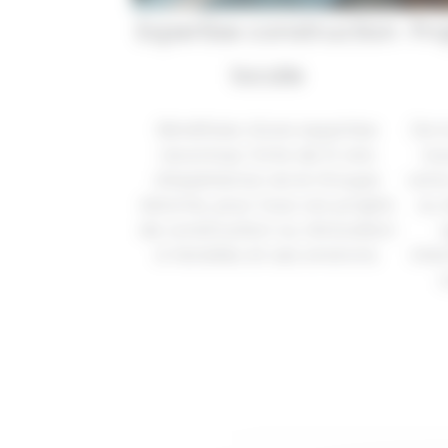
Expertise construction
Pro
locale
Bénéficiez d’une expertise
De l
reconnue, forte de 12 ans
no
d’expérience via le Groupe
votr
Axtome, pour tous vos projets
ou 
de construction ou rénovation
à Venelles et ses environs.
inte
c