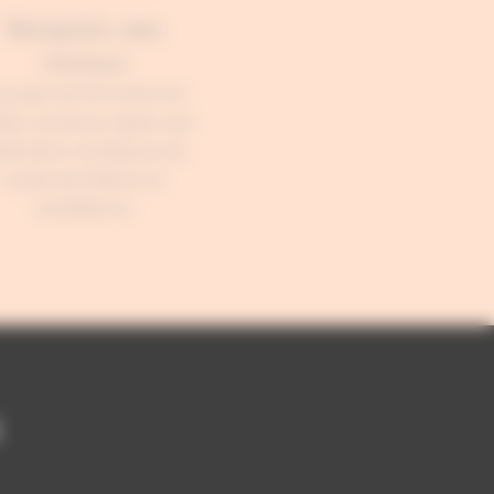
Réception des
travaux
 projet est livré dans les
lais convenus, après une
rification minutieuse de
toutes les finitions et
installations.
s