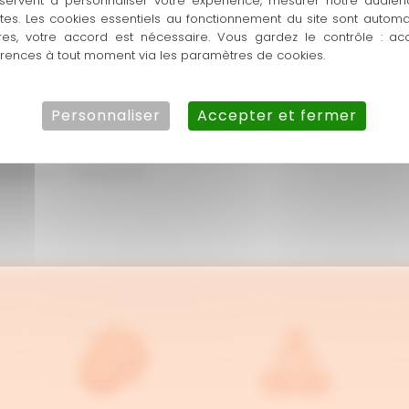
servent à personnaliser votre expérience, mesurer notre audien
de notre ADN.
ntes. Les cookies essentiels au fonctionnement du site sont autom
res, votre accord est nécessaire. Vous gardez le contrôle : ac
érences à tout moment via les paramètres de cookies.
nnaissons parfaitement les
elles et de ses environs. Cette
apidement et d’adapter nos
Personnaliser
Accepter et fermer
extension ? Parlons-en