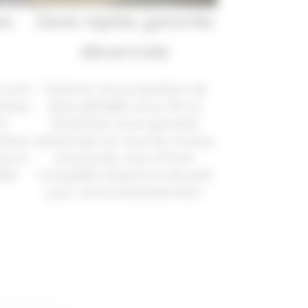
es
Devis rapide, garantie
décennale
s sont
Obtenez une proposition de
ériaux
devis détaillée sous 24h et
nt
bénéficiez d’une garantie
ières
décennale sur tous les travaux
me la
structurels, vous offrant
ité
tranquillité d’esprit et sécurité
pour votre investissement.