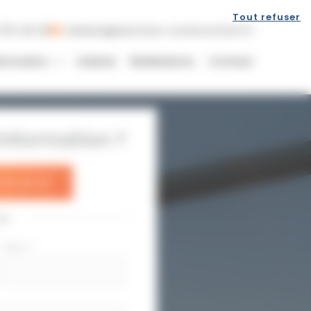
Tout refuser
 55 40 20
belasri@axtome-construction.fr
novation
Galerie
Réalisations
Contact
nformation ?
 55 40 20
ou
Nom
*