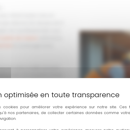
s
orps d’état basée à Aix-en-
roupe Axtome, fort de plus de 12
uipe de 4 professionnels vous
omplète de maison
, extensions,
sement
et aménagements
oix de rester à taille humaine
re projet à la réception finale,
raitance dispersée. Cette
 en maintenant un haut niveau
s cookies pour améliorer votre expérience sur notre site. Ces
vées : respect des normes NF
 qu'à nos partenaires, de collecter certaines données comme votre
vigation.
s. Chaque chantier bénéficie
s. Nous proposons des devis