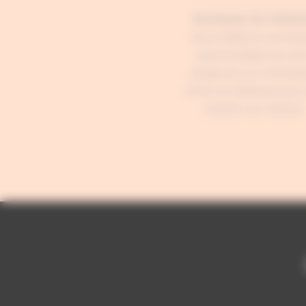
Analyse du beso
Nous réalisons une étu
personnalisée de votr
projet, de vos contrain
et de vos attentes pour
solution sur mesure.